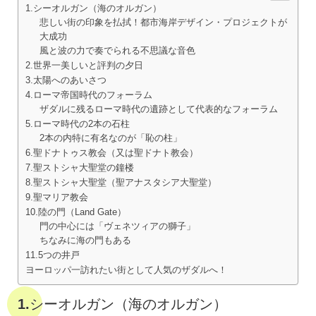
1.シーオルガン（海のオルガン）
悲しい街の印象を払拭！都市海岸デザイン・プロジェクトが
大成功
風と波の力で奏でられる不思議な音色
2.世界一美しいと評判の夕日
3.太陽へのあいさつ
4.ローマ帝国時代のフォーラム
ザダルに残るローマ時代の遺跡として代表的なフォーラム
5.ローマ時代の2本の石柱
2本の内特に有名なのが「恥の柱」
6.聖ドナトゥス教会（又は聖ドナト教会）
7.聖ストシャ大聖堂の鐘楼
8.聖ストシャ大聖堂（聖アナスタシア大聖堂）
9.聖マリア教会
10.陸の門（Land Gate）
門の中心には「ヴェネツィアの獅子」
ちなみに海の門もある
11.5つの井戸
ヨーロッパ一訪れたい街として人気のザダルへ！
1.シーオルガン（海のオルガン）