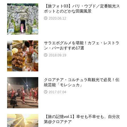
【旅フォト03】バリ・ウブド／定番観光ス
ポットとのどかな田園風景
2020.06.12
サラエボグルメを堪能！カフェ・レストラ
ン・バーおすすめ17選
2018.09.19
クロアチア・コルチュラ島観光で必見！伝
統芸能「モレシュカ」
2017.07.04
【旅の記憶vol.1】幸せも不幸せも、自分次
第@クロアチア