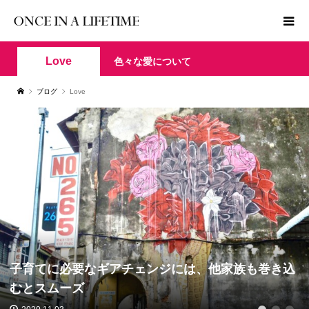
Love
色々な愛について
ブログ
Love
子育てに必要なギアチェンジには、他家族も巻き込
むとスムーズ