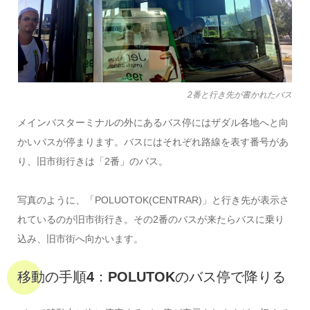
2番と行き先が書かれたバス
メインバスターミナルの外にあるバス停にはザダル各地へと向
かいバスが停まります。バスにはそれぞれ路線を表す番号があ
り、旧市街行きは「2番」のバス。
写真のように、「POLUOTOK(CENTRAR)」と行き先が表示さ
れているのが旧市街行き。その2番のバスが来たらバスに乗り
込み、旧市街へ向かいます。
移動の手順4：POLUTOKのバス停で降りる