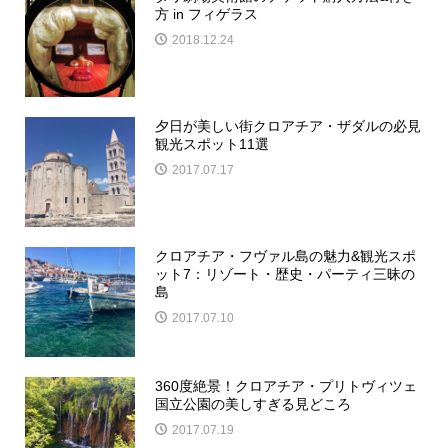
方 in フィゲラス
2018.12.24
夕日が美しい街クロアチア・ザダルの必見
観光スポット11選
2017.07.17
クロアチア・フヴァル島の魅力&観光スポ
ット7：リゾート・歴史・パーティ三昧の
島
2017.07.10
360度絶景！クロアチア・プリトヴィツェ
国立公園の美しすぎる見どころ
2017.07.19