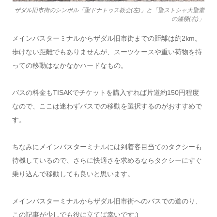
ザダル旧市街のシンボル「聖ドナトゥス教会(左)」と「聖ストシャ大聖堂
の鐘楼(右)」
メインバスターミナルからザダル旧市街までの距離は約2km。
歩けない距離でもありませんが、スーツケースや重い荷物を持
っての移動はなかなかハードなもの。
バスの料金もTISAKでチケットを購入すれば片道約150円程度
なので、ここは迷わずバスでの移動を選択するのがおすすめで
す。
ちなみにメインバスターミナルには到着客目当てのタクシーも
待機しているので、さらに快適さを求めるならタクシーにすぐ
乗り込んで移動しても良いと思います。
メインバスターミナルからザダル旧市街へのバスでの道のり、
この記事が少しでも役に立てば幸いです:)