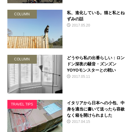
私、進化している。猫と私とね
COLUMN
ずみの話
2017.05.20
どうやら私の出番らしい：ロン
COLUMN
ドン深夜の騒音・ズンズン
YOYOモンスターとの戦い
2017.05.11
イタリアから日本への小包、中
TRAVEL TIPS
身を適当に書いて送ったら容赦
なく箱を開けられました
2017.04.15