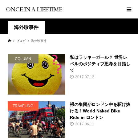
海外珍事件
ブログ
海外珍事件
私はラッキーガール？ 世界レ
COLUMN
ベルのポジティブ思考を目指し
て
2017.07.12
裸の集団がロンドン中を駆け抜
TRAVELING
ける！World Naked Bike
Ride in ロンドン
2017.06.11