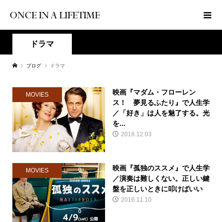
ドラマ
ブログ
ドラマ
映画『マダム・フローレン
MOVIES
ス！ 夢見るふたり』で人生学
／「好き」は人を魅了する。光
を...
2016.12.03
映画『孤独のススメ』で人生学
MOVIES
／演奏は難しくない。正しい鍵
盤を正しいときに叩けばいい
2016.11.10