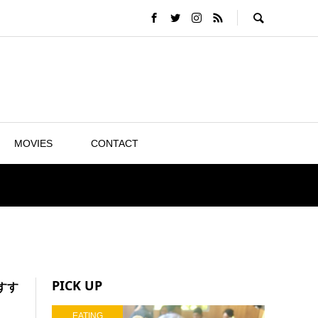
MOVIES
CONTACT
PICK UP
すす
EATING