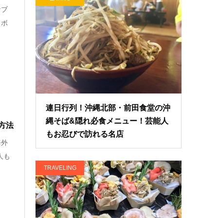
ナブ
もボ
連日行列！沖縄北部・前田食堂の沖
縄そば&隠れ必食メニュー！芸能人
方法
もお忍びで訪れる名店
海外
人も
TRAVELING